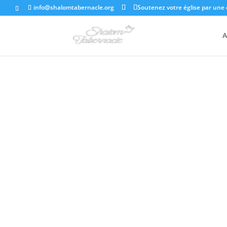
info@shalomtabernacle.org
Soutenez votre église par une 
A