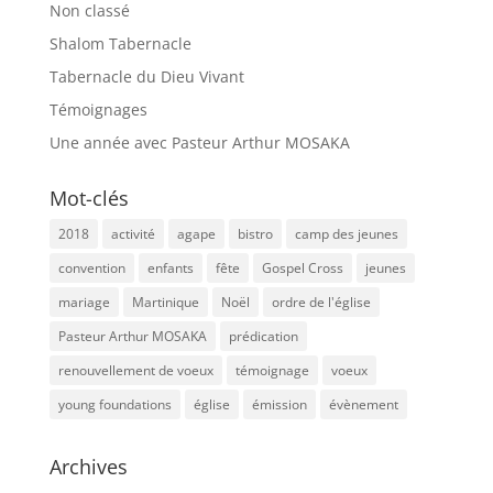
Non classé
Shalom Tabernacle
Tabernacle du Dieu Vivant
Témoignages
Une année avec Pasteur Arthur MOSAKA
Mot-clés
2018
activité
agape
bistro
camp des jeunes
convention
enfants
fête
Gospel Cross
jeunes
mariage
Martinique
Noël
ordre de l'église
Pasteur Arthur MOSAKA
prédication
renouvellement de voeux
témoignage
voeux
young foundations
église
émission
évènement
Archives