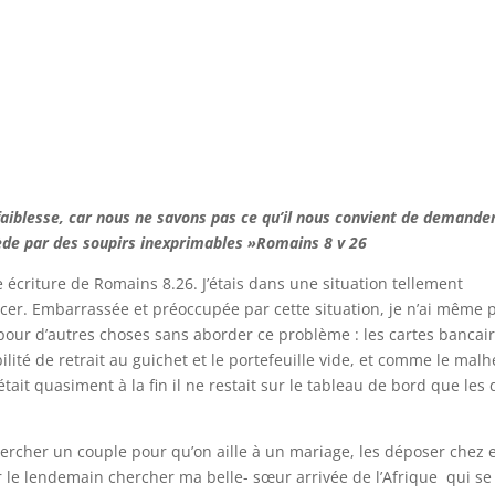
faiblesse, car nous ne savons pas ce qu’il nous convient de demande
cède par des soupirs inexprimables »Romains 8 v 26
 écriture de Romains 8.26. J’étais dans une situation tellement
er. Embarrassée et préoccupée par cette situation, je n’ai même 
s pour d’autres choses sans aborder ce problème : les cartes bancai
ilité de retrait au guichet et le portefeuille vide, et comme le mal
tait quasiment à la fin il ne restait sur le tableau de bord que les
chercher un couple pour qu’on aille à un mariage, les déposer chez 
er le lendemain chercher ma belle- sœur arrivée de l’Afrique qui se