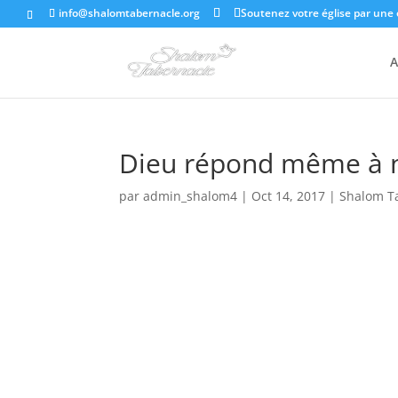
info@shalomtabernacle.org
Soutenez votre église par une 
A
Dieu répond même à n
par
admin_shalom4
|
Oct 14, 2017
|
Shalom T