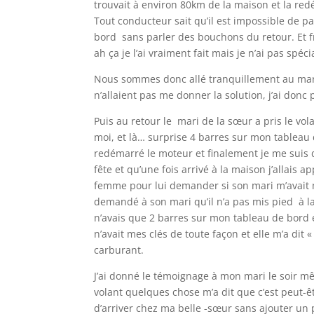
trouvait à environ 80km de la maison et la red
Tout conducteur sait qu’il est impossible de p
bord sans parler des bouchons du retour. Et fr
ah ça je l’ai vraiment fait mais je n’ai pas spé
Nous sommes donc allé tranquillement au mariag
n’allaient pas me donner la solution, j’ai donc
Puis au retour le mari de la sœur a pris le vola
moi, et là… surprise 4 barres sur mon tableau 
redémarré le moteur et finalement je me suis 
fête et qu’une fois arrivé à la maison j’allais 
femme pour lui demander si son mari m’avait m
demandé à son mari qu’il n’a pas mis pied à la s
n’avais que 2 barres sur mon tableau de bord et 
n’avait mes clés de toute façon et elle m’a dit 
carburant.
J’ai donné le témoignage à mon mari le soir mê
volant quelques chose m’a dit que c’est peut-êt
d’arriver chez ma belle -sœur sans ajouter un