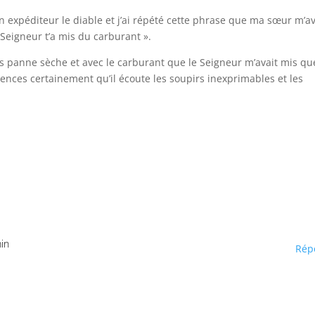
n expéditeur le diable et j’ai répété cette phrase que ma sœur m’av
e Seigneur t’a mis du carburant ».
 sans panne sèche et avec le carburant que le Seigneur m’avait mis qu
riences certainement qu’il écoute les soupirs inexprimables et les
min
Rép