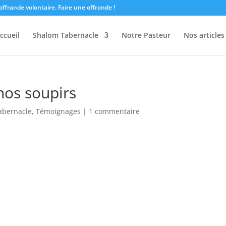
offrande volontaire.
Faire une offrande !
ccueil
Shalom Tabernacle
Notre Pasteur
Nos articles
os soupirs
abernacle
,
Témoignages
|
1 commentaire