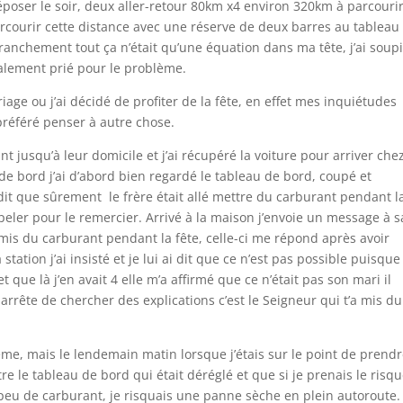
époser le soir, deux aller-retour 80km x4 environ 320km à parcourir
arcourir cette distance avec une réserve de deux barres au tableau
anchement tout ça n’était qu’une équation dans ma tête, j’ai soupi
cialement prié pour le problème.
e ou j’ai décidé de profiter de la fête, en effet mes inquiétudes
 préféré penser à autre chose.
nt jusqu’à leur domicile et j’ai récupéré la voiture pour arriver che
de bord j’ai d’abord bien regardé le tableau de bord, coupé et
dit que sûrement le frère était allé mettre du carburant pendant l
appeler pour le remercier. Arrivé à la maison j’envoie un message à s
is du carburant pendant la fête, celle-ci me répond après avoir
tation j’ai insisté et je lui ai dit que ce n’est pas possible puisque
que là j’en avait 4 elle m’a affirmé que ce n’était pas son mari il
« arrête de chercher des explications c’est le Seigneur qui t’a mis du
me, mais le lendemain matin lorsque j’étais sur le point de prendr
re le tableau de bord qui était déréglé et que si je prenais le risq
 peu de carburant, je risquais une panne sèche en plein autoroute.