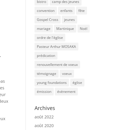
bistro
camp des jeunes
convention
enfants
fête
Gospel Cross
jeunes
mariage
Martinique
Noël
ordre de l'église
Pasteur Arthur MOSAKA
prédication
r
renouvellement de voeux
témoignage
voeux
pas
young foundations
église
res
émission
évènement
heur
 deux
Archives
août 2022
eux
août 2020